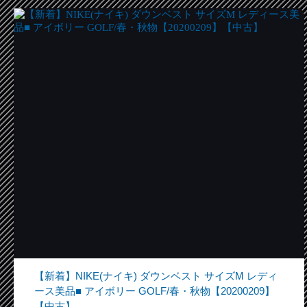
【新着】NIKE(ナイキ) ダウンベスト サイズM レディ
ース美品■ アイボリー GOLF/春・秋物【20200209】
【中古】