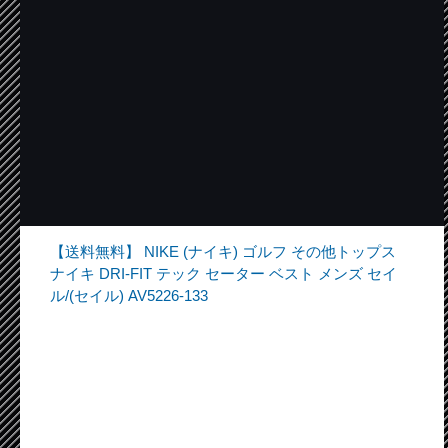
【送料無料】 NIKE (ナイキ) ゴルフ その他トップス
ナイキ DRI-FIT テック セーター ベスト メンズ セイ
ル/(セイル) AV5226-133