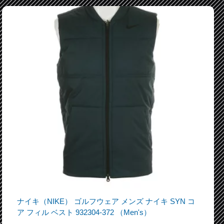
ナイキ（NIKE） ゴルフウェア メンズ ナイキ SYN コ
ア フィル ベスト 932304-372 （Men's）