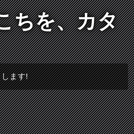
活ごこちを、カタ
トします!